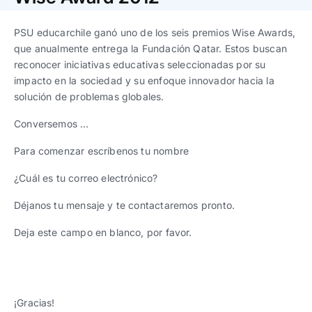
Trabaja con nosotros
Ver todas
Ver todas
progresivos de gestión
PSU educarchile ganó uno de los seis premios Wise Awards,
que anualmente entrega la Fundación Qatar. Estos buscan
Ver todo
Ver todos
Español
Español
English
English
|
|
reconocer iniciativas educativas seleccionadas por su
impacto en la sociedad y su enfoque innovador hacia la
solución de problemas globales.
Español
Español
English
English
|
|
Conversemos …
Para comenzar escríbenos tu nombre
Español
Español
English
English
|
|
¿Cuál es tu correo electrónico?
Déjanos tu mensaje y te contactaremos pronto.
Deja este campo en blanco, por favor.
¡Gracias!