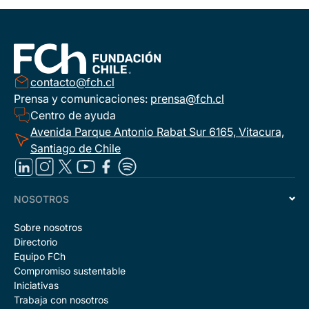
contacto@fch.cl
Prensa y comunicaciones:
prensa@fch.cl
Centro de ayuda
Avenida Parque Antonio Rabat Sur 6165, Vitacura,
Santiago de Chile
NOSOTROS
Sobre nosotros
Directorio
Equipo FCh
Compromiso sustentable
Iniciativas
Trabaja con nosotros