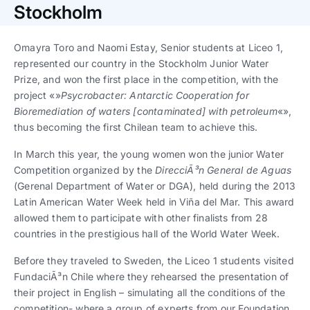
Trabaja con nosotros
Ver todas
Ver todas
Stockholm
progresivos de gestión
Omayra Toro and Naomi Estay, Senior students at Liceo 1,
Ver todo
Ver todos
Español
Español
English
English
represented our country in the Stockholm Junior Water
|
|
Prize, and won the first place in the competition, with the
project «»
Psycrobacter: Antarctic Cooperation for
Español
Español
English
English
|
|
Bioremediation of waters [contaminated] with petroleum
«»,
thus becoming the first Chilean team to achieve this.
Español
Español
English
English
|
|
In March this year, the young women won the junior Water
Competition organized by the
DirecciÃ³n General de Aguas
(Gerenal Department of Water or DGA), held during the 2013
Latin American Water Week held in Viña del Mar. This award
allowed them to participate with other finalists from 28
countries in the prestigious hall of the World Water Week.
Before they traveled to Sweden, the Liceo 1 students visited
FundaciÃ³n Chile where they rehearsed the presentation of
their project in English – simulating all the conditions of the
competition- where a group of experts from our Foundation,