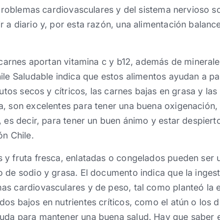
s problemas cardiovasculares y del sistema nervioso 
 a diario y, por esta razón, una alimentación balanc
y carnes aportan vitamina c y b12, además de mineral
ile Saludable indica que estos alimentos ayudan a pal
rutos secos y cítricos, las carnes bajas en grasa y las
a, son excelentes para tener una buena oxigenación, 
, es decir, para tener un buen ánimo y estar despiert
ón Chile.
y fruta fresca, enlatadas o congelados pueden ser u
 de sodio y grasa. El documento indica que la inges
s cardiovasculares y de peso, tal como planteó la e
os bajos en nutrientes críticos, como el atún o los 
uda para mantener una buena salud. Hay que saber e