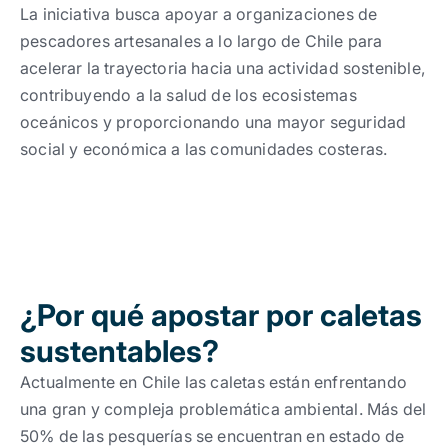
Trabaja con nosotros
Ver todas
Ver todas
La iniciativa busca apoyar a organizaciones de
progresivos de gestión
pescadores artesanales a lo largo de Chile para
acelerar la trayectoria hacia una actividad sostenible,
Ver todo
Ver todos
Español
Español
English
English
|
|
contribuyendo a la salud de los ecosistemas
oceánicos y proporcionando una mayor seguridad
social y económica a las comunidades costeras.
Español
Español
English
English
|
|
Español
Español
English
English
|
|
¿Por qué apostar por caletas
sustentables?
Actualmente en Chile las caletas están enfrentando
una gran y compleja problemática ambiental. Más del
50% de las pesquerías se encuentran en estado de