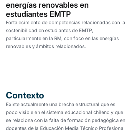
Trabaja con nosotros
Ver todas
Ver todas
energías renovables en
progresivos de gestión
estudiantes EMTP
Ver todo
Ver todos
Fortalecimiento de competencias relacionadas con la
Español
Español
English
English
|
|
sostenibilidad en estudiantes de EMTP,
particularmente en la RM, con foco en las energías
Español
Español
English
English
renovables y ámbitos relacionados.
|
|
Español
Español
English
English
|
|
Contexto
Existe actualmente una brecha estructural que es
poco visible en el sistema educacional chileno y que
se relaciona con la falta de formación pedagógica en
docentes de la Educación Media Técnico Profesional